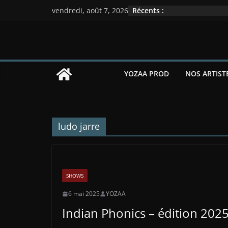
Passer
Récents :
vendredi, août 7, 2026
au
contenu
YOZAA PROD
NOS ARTIST
ludo jarre
SHOWS
6 mai 2025
YOZAA
Indian Phonics – édition 202