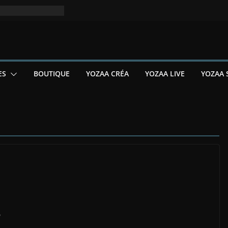
ES
BOUTIQUE
YOZAA CRÉA
YOZAA LIVE
YOZAA 
5