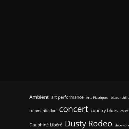
Ambient
art performance
Arts Plastiques
blues
chill
concert
country blues
communication
court
Dusty Rodeo
Dauphiné Libéré
décembre