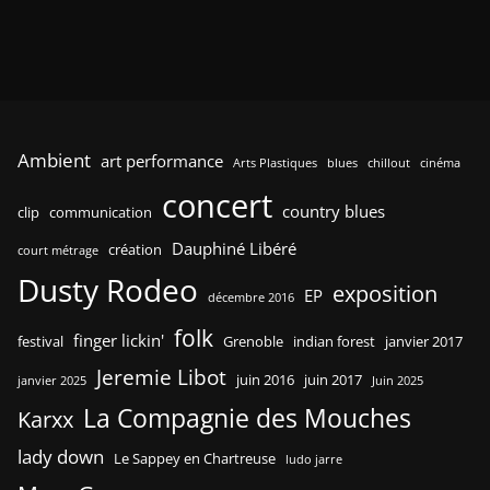
Ambient
art performance
Arts Plastiques
blues
chillout
cinéma
concert
country blues
clip
communication
Dauphiné Libéré
création
court métrage
Dusty Rodeo
exposition
EP
décembre 2016
folk
finger lickin'
festival
Grenoble
indian forest
janvier 2017
Jeremie Libot
juin 2016
juin 2017
janvier 2025
Juin 2025
La Compagnie des Mouches
Karxx
lady down
Le Sappey en Chartreuse
ludo jarre