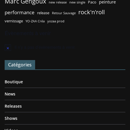
Marc Gengoux
peinture
Paco
new release
new single
rock'n'roll
performance
release
Retour Sauvage
vernissage
YO-ZAA Créa
yozaa prod
Évènements à venir
Il n’y a pas d’évènements à venir.
N
o
t
Catégories
i
c
e
Boutique
News
Releases
Shows