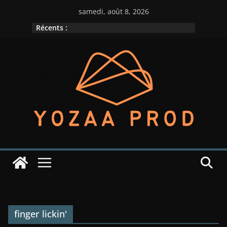
Passer
samedi, août 8, 2026
au
Récents :
contenu
finger lickin'