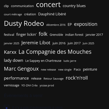
concert
country blues
clip
communication
Dauphiné Libéré
création
court métrage
Dusty Rodeo
exposition
EP
décembre 2016
folk
finger lickin'
festival
Grenoble
indian forest
janvier 2017
Jeremie Libot
juin 2016
juin 2017
janvier 2025
Juin 2025
La Compagnie des Mouches
Karxx
lady down
Le Sappey en Chartreuse
ludo jarre
Marc Gengoux
peinture
Paco
new release
new single
rock'n'roll
performance
release
Retour Sauvage
vernissage
YO-ZAA Créa
yozaa prod
Évènements à venir
Il n’y a pas d’évènements à venir.