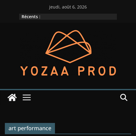
Passer
jeudi, août 6, 2026
au
Récents :
contenu
art performance