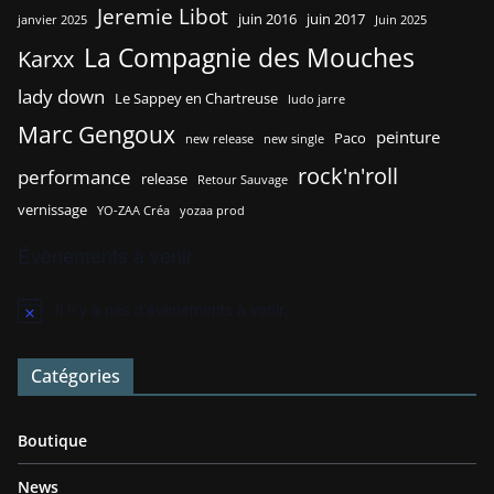
Jeremie Libot
juin 2016
juin 2017
janvier 2025
Juin 2025
La Compagnie des Mouches
Karxx
lady down
Le Sappey en Chartreuse
ludo jarre
Marc Gengoux
peinture
Paco
new release
new single
rock'n'roll
performance
release
Retour Sauvage
vernissage
YO-ZAA Créa
yozaa prod
Évènements à venir
Il n’y a pas d’évènements à venir.
N
o
t
Catégories
i
c
e
Boutique
News