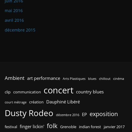
juin 2016
mai 2016
avril 2016
décembre 2015
Ambient
art performance
Arts Plastiques
blues
chillout
cinéma
concert
country blues
clip
communication
Dauphiné Libéré
création
court métrage
Dusty Rodeo
exposition
EP
décembre 2016
folk
finger lickin'
festival
Grenoble
indian forest
janvier 2017