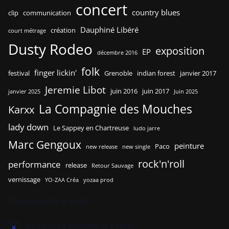
concert
country blues
clip
communication
Dauphiné Libéré
création
court métrage
Dusty Rodeo
exposition
EP
décembre 2016
folk
finger lickin'
festival
Grenoble
indian forest
janvier 2017
Jeremie Libot
juin 2016
juin 2017
janvier 2025
Juin 2025
La Compagnie des Mouches
Karxx
lady down
Le Sappey en Chartreuse
ludo jarre
Marc Gengoux
peinture
Paco
new release
new single
rock'n'roll
performance
release
Retour Sauvage
vernissage
YO-ZAA Créa
yozaa prod
Évènements à venir
Il n’y a pas d’évènements à venir.