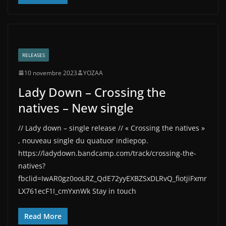
RELEASES
10 novembre 2023
YOZAA
Lady Down – Crossing the
natives – New single
// Lady down – single release // « Crossing the natives »
, nouveau single du quatuor indiepop.
https://ladydown.bandcamp.com/track/crossing-the-
natives?
fbclid=IwAR0gz0ooLRZ_QdE72yyEXBZSxDLRvQ_fiotjiFxmr
LX761ecF1I_cmYxnWk Stay in touch
Read More