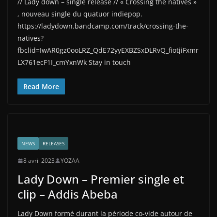
// Lady down – single release // « Crossing the natives »
, nouveau single du quatuor indiepop.
https://ladydown.bandcamp.com/track/crossing-the-
natives?
fbclid=IwAR0gz0ooLRZ_QdE72yyEXBZSxDLRvQ_fiotjiFxmr
LX761ecF1I_cmYxnWk Stay in touch
Read More
NEWS
RELEASES
8 avril 2023
YOZAA
Lady Down – Premier single et
clip – Addis Abeba
Lady Down formé durant la période co-vide autour de