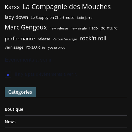
La Compagnie des Mouches
Karxx
lady down
Le Sappey en Chartreuse
ludo jarre
Marc Gengoux
peinture
Paco
new release
new single
rock'n'roll
performance
release
Retour Sauvage
vernissage
YO-ZAA Créa
yozaa prod
Évènements à venir
Il n’y a pas d’évènements à venir.
N
o
t
Catégories
i
c
e
Boutique
News