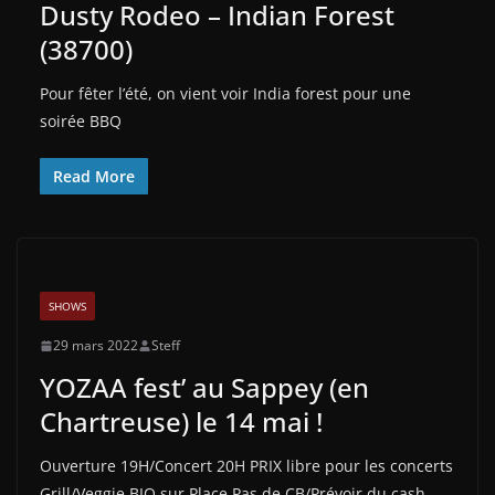
Dusty Rodeo – Indian Forest
(38700)
Pour fêter l’été, on vient voir India forest pour une
soirée BBQ
Read More
SHOWS
29 mars 2022
Steff
YOZAA fest’ au Sappey (en
Chartreuse) le 14 mai !
Ouverture 19H/Concert 20H PRIX libre pour les concerts
Grill/Veggie BIO sur Place Pas de CB/Prévoir du cash