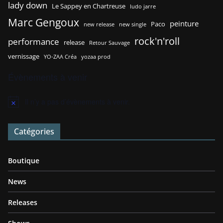
lady down
Le Sappey en Chartreuse
ludo jarre
Marc Gengoux
peinture
Paco
new release
new single
rock'n'roll
performance
release
Retour Sauvage
vernissage
YO-ZAA Créa
yozaa prod
Évènements à venir
Il n’y a pas d’évènements à venir.
N
o
t
Catégories
i
c
e
Boutique
News
Releases