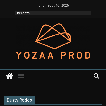
Passer
lundi, août 10, 2026
au
Récents :
contenu
Dusty Rodeo