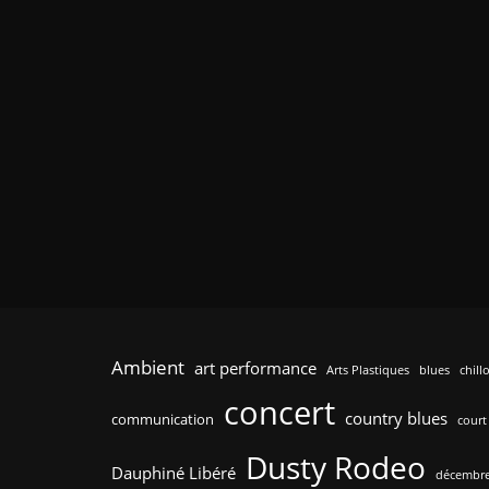
Ambient
art performance
Arts Plastiques
blues
chill
concert
country blues
communication
court
Dusty Rodeo
Dauphiné Libéré
décembre