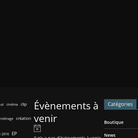
Évènements à
Catégories
clip
out
cinéma
venir
création
 métrage
Boutique
N
EP
 2016
News
o
Il n’y a pas d’évènements à venir.