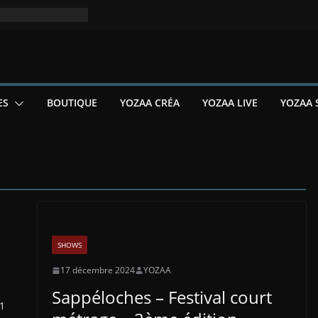
ES
BOUTIQUE
YOZAA CRÉA
YOZAA LIVE
YOZAA 
SHOWS
17 décembre 2024
YOZAA
Sappéloches – Festival court
31