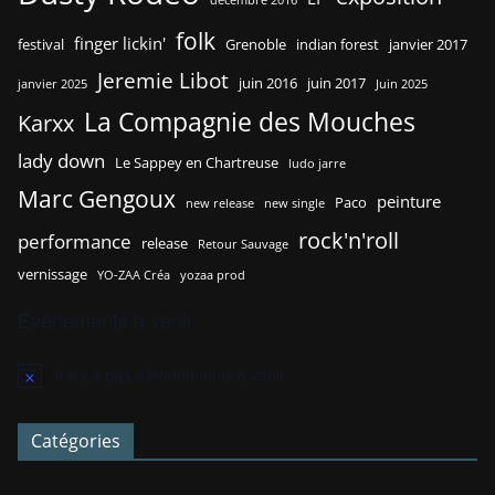
décembre 2016
folk
finger lickin'
festival
Grenoble
indian forest
janvier 2017
Jeremie Libot
juin 2016
juin 2017
janvier 2025
Juin 2025
La Compagnie des Mouches
Karxx
lady down
Le Sappey en Chartreuse
ludo jarre
Marc Gengoux
peinture
Paco
new release
new single
rock'n'roll
performance
release
Retour Sauvage
vernissage
YO-ZAA Créa
yozaa prod
Évènements à venir
Il n’y a pas d’évènements à venir.
N
o
t
Catégories
i
c
e