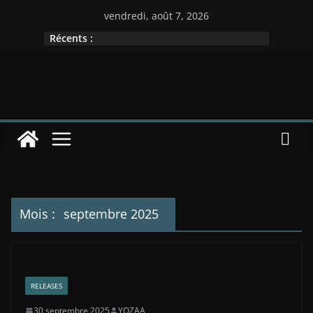
Passer
vendredi, août 7, 2026
au
Récents :
contenu
Mois :
septembre 2025
RELEASES
30 septembre 2025
YOZAA