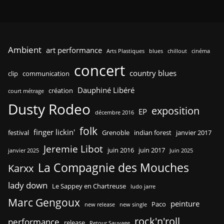
Ambient
art performance
Arts Plastiques
blues
chillout
cinéma
concert
country blues
clip
communication
Dauphiné Libéré
création
court métrage
Dusty Rodeo
exposition
EP
décembre 2016
folk
finger lickin'
festival
Grenoble
indian forest
janvier 2017
Jeremie Libot
juin 2016
juin 2017
janvier 2025
Juin 2025
La Compagnie des Mouches
Karxx
lady down
Le Sappey en Chartreuse
ludo jarre
Marc Gengoux
peinture
Paco
new release
new single
rock'n'roll
performance
release
Retour Sauvage