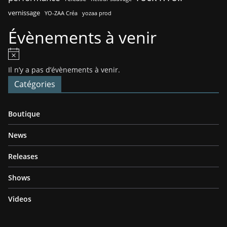
vernissage
YO-ZAA Créa
yozaa prod
Évènements à venir
N
o
Il n’y a pas d’évènements à venir.
t
Catégories
i
c
Boutique
e
News
Releases
Shows
Videos