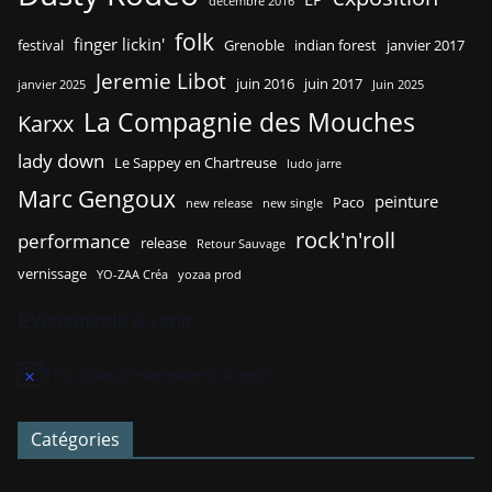
décembre 2016
folk
finger lickin'
festival
Grenoble
indian forest
janvier 2017
Jeremie Libot
juin 2016
juin 2017
janvier 2025
Juin 2025
La Compagnie des Mouches
Karxx
lady down
Le Sappey en Chartreuse
ludo jarre
Marc Gengoux
peinture
Paco
new release
new single
rock'n'roll
performance
release
Retour Sauvage
vernissage
YO-ZAA Créa
yozaa prod
Évènements à venir
Il n’y a pas d’évènements à venir.
N
o
t
Catégories
i
c
e