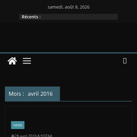
Passer
samedi, août 8, 2026
au
Récents :
contenu
Mois :
avril 2016
NEWS
28 avril 2016
YOZAA