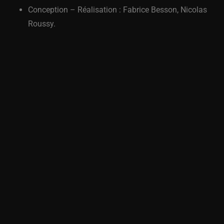
et autres projections.
Ecran de 565 x 325 cm + Structure
Cadre en aluminium démontable et léger. Montage
facile.
Conception – Réalisation : Fabrice Besson, Nicolas
Roussy.