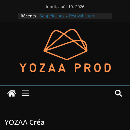
lundi, août 10, 2026
Récents :
Sappéloches – Festival court
métrage – 2ème édition
M!GN en lumière
Lady Down – un premier EP pour
cette rentrée
Indian Phonics – édition 2025
M!GN dans la place
YOZAA Créa