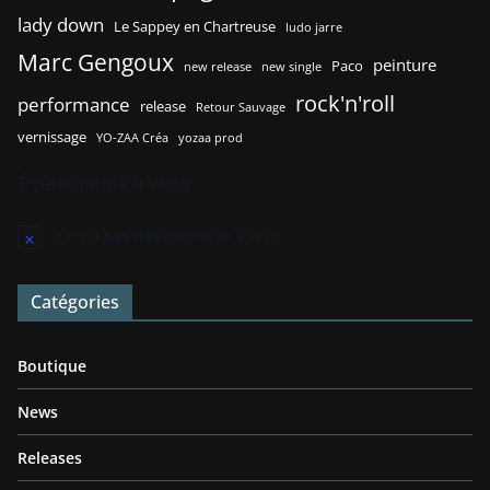
Ambient
art performance
Arts Plastiques
blues
chillout
cinéma
concert
country blues
clip
communication
Dauphiné Libéré
création
court métrage
Dusty Rodeo
exposition
EP
décembre 2016
folk
finger lickin'
festival
Grenoble
indian forest
janvier 2017
Jeremie Libot
juin 2016
juin 2017
janvier 2025
Juin 2025
La Compagnie des Mouches
Karxx
lady down
Le Sappey en Chartreuse
ludo jarre
Marc Gengoux
peinture
Paco
new release
new single