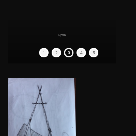
Lycra
1
2
3
4
5