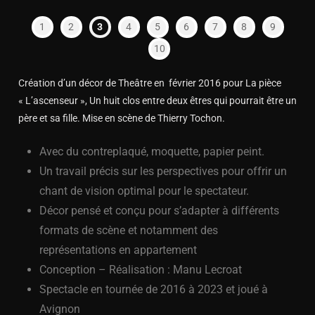
1
2
3
4
5
6
7
8
9
10
Création d’un décor de Theâtre en février 2016 pour La pièce
« L’ascenseur », Un huit clos entre deux êtres qui pourrait être un
père et sa fille. Mise en scène de Thierry Tochon.