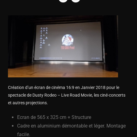
1
2
3
4
5
6
7
8
9
10
11
Création d’un écran de cinéma 16:9 en Janvier 2018 pour le
spectacle de Dusty Rodeo – Live Road Movie, les ciné-concerts