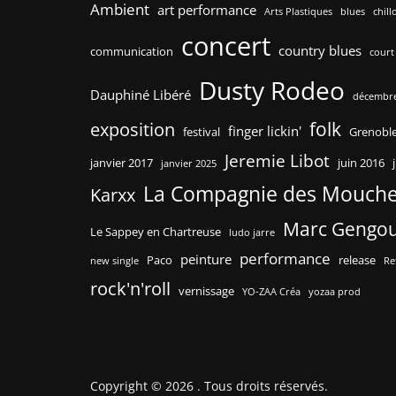
Ambient
art performance
Arts Plastiques
blues
chill
concert
country blues
communication
court
Dusty Rodeo
Dauphiné Libéré
décembre
folk
exposition
finger lickin'
festival
Grenobl
Jeremie Libot
janvier 2017
juin 2016
janvier 2025
La Compagnie des Mouch
Karxx
Marc Gengo
Le Sappey en Chartreuse
ludo jarre
performance
peinture
Paco
release
new single
Re
rock'n'roll
vernissage
YO-ZAA Créa
yozaa prod
Copyright © 2026
. Tous droits réservés.