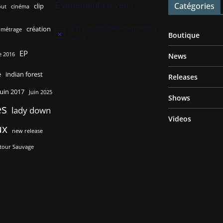
Évènements à venir
Catégories
clip
out
cinéma
Il n’y a pas d’évènements à
création
 métrage
Boutique
N
venir.
o
EP
t
 2016
News
i
c
e
indian forest
Releases
e
juin 2017
Juin 2025
Shows
es
lady down
Videos
ux
new release
tour Sauvage