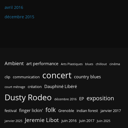
avril 2016
décembre 2015
Ambient
art performance
Arts Plastiques
blues
chillout
cinéma
concert
country blues
clip
communication
Dauphiné Libéré
création
court métrage
Dusty Rodeo
exposition
EP
décembre 2016
folk
finger lickin'
festival
Grenoble
indian forest
janvier 2017
Jeremie Libot
juin 2016
juin 2017
janvier 2025
Juin 2025