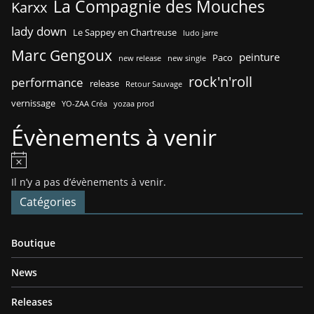
La Compagnie des Mouches
Karxx
lady down
Le Sappey en Chartreuse
ludo jarre
Marc Gengoux
peinture
Paco
new release
new single
rock'n'roll
performance
release
Retour Sauvage
vernissage
YO-ZAA Créa
yozaa prod
Évènements à venir
N
o
Il n’y a pas d’évènements à venir.
t
Catégories
i
c
Boutique
e
News
Releases