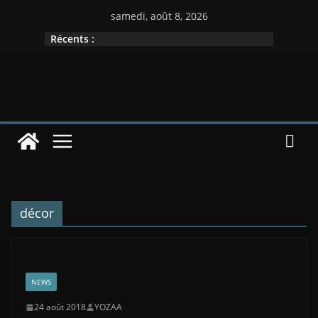
Passer
samedi, août 8, 2026
au
Récents :
contenu
décor
NEWS
24 août 2018
YOZAA