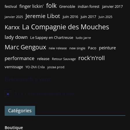
folk
finger lickin'
festival
Grenoble
indian forest
janvier 2017
Jeremie Libot
juin 2016
juin 2017
janvier 2025
Juin 2025
La Compagnie des Mouches
Karxx
lady down
Le Sappey en Chartreuse
ludo jarre
Marc Gengoux
peinture
Paco
new release
new single
rock'n'roll
performance
release
Retour Sauvage
vernissage
YO-ZAA Créa
yozaa prod
Évènements à venir
Il n’y a pas d’évènements à venir.
N
o
t
Catégories
i
c
e
Boutique