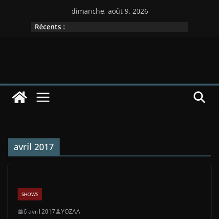
Passer
dimanche, août 9, 2026
au
Récents :
contenu
avril 2017
SHOWS
6 avril 2017
YOZAA