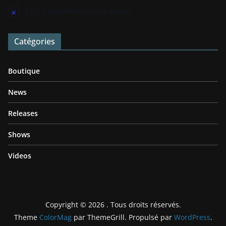
Il n’y a pas d’évènements à venir.
N
o
t
Catégories
i
c
e
Boutique
News
Releases
Shows
Videos
Copyright © 2026
. Tous droits réservés.
Theme
ColorMag
par ThemeGrill. Propulsé par
WordPress
.