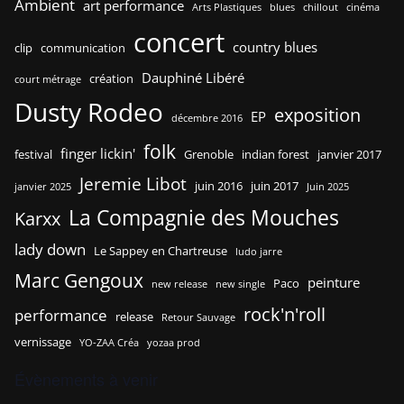
Ambient
art performance
Arts Plastiques
blues
chillout
cinéma
concert
country blues
clip
communication
Dauphiné Libéré
création
court métrage
Dusty Rodeo
exposition
EP
décembre 2016
folk
finger lickin'
festival
Grenoble
indian forest
janvier 2017
Jeremie Libot
juin 2016
juin 2017
janvier 2025
Juin 2025
La Compagnie des Mouches
Karxx
lady down
Le Sappey en Chartreuse
ludo jarre
Marc Gengoux
peinture
Paco
new release
new single
rock'n'roll
performance
release
Retour Sauvage
vernissage
YO-ZAA Créa
yozaa prod
Évènements à venir