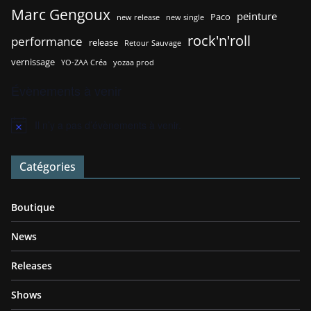
Marc Gengoux
peinture
Paco
new release
new single
rock'n'roll
performance
release
Retour Sauvage
vernissage
YO-ZAA Créa
yozaa prod
Évènements à venir
Il n’y a pas d’évènements à venir.
N
o
t
Catégories
i
c
e
Boutique
News
Releases
Shows