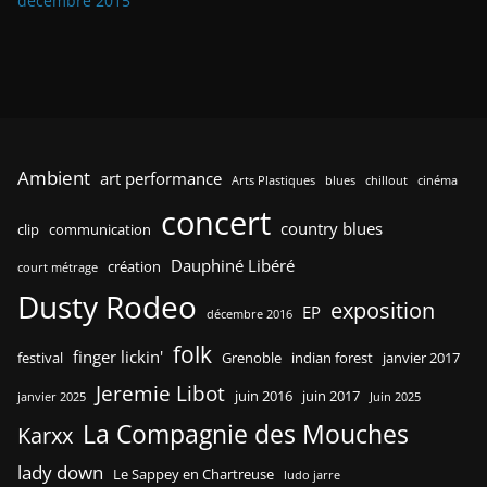
décembre 2015
Ambient
art performance
Arts Plastiques
blues
chillout
cinéma
concert
country blues
clip
communication
Dauphiné Libéré
création
court métrage
Dusty Rodeo
exposition
EP
décembre 2016
folk
finger lickin'
festival
Grenoble
indian forest
janvier 2017
Jeremie Libot
juin 2016
juin 2017
janvier 2025
Juin 2025
La Compagnie des Mouches
Karxx
lady down
Le Sappey en Chartreuse
ludo jarre