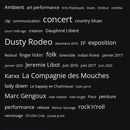
Ambient
art performance
Arts Plastiques
blues
chillout
cinéma
concert
country blues
clip
communication
Dauphiné Libéré
création
court métrage
Dusty Rodeo
exposition
EP
décembre 2016
folk
finger lickin'
festival
Grenoble
indian forest
janvier 2017
Jeremie Libot
juin 2016
juin 2017
janvier 2025
Juin 2025
La Compagnie des Mouches
Karxx
lady down
Le Sappey en Chartreuse
ludo jarre
Marc Gengoux
peinture
Paco
new release
new single
rock'n'roll
performance
release
Retour Sauvage
vernissage
YO-ZAA Créa
yozaa prod
Évènements à venir