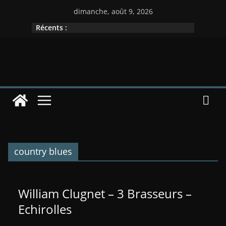
Passer
dimanche, août 9, 2026
au
Récents :
contenu
country blues
William Clugnet – 3 Brasseurs –
Echirolles