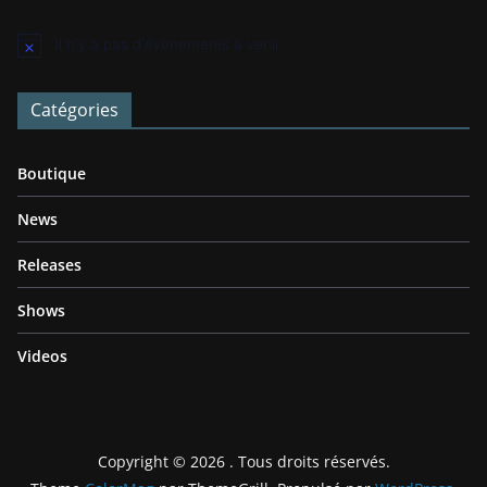
Il n’y a pas d’évènements à venir.
N
o
t
Catégories
i
c
e
Boutique
News
Releases
Shows
Videos
Copyright © 2026
. Tous droits réservés.