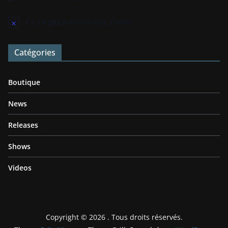
Il n’y a pas d’évènements à venir.
N
o
t
Catégories
i
c
e
Boutique
News
Releases
Shows
Videos
Copyright © 2026
. Tous droits réservés.