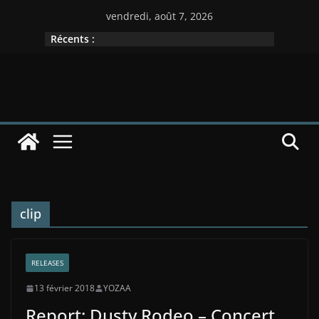
Passer
vendredi, août 7, 2026
au
Récents :
contenu
clip
RELEASES
13 février 2018
YOZAA
Report: Dusty Rodeo – Concert