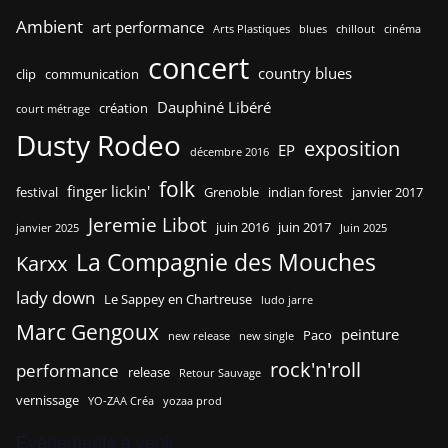
Ambient
art performance
Arts Plastiques
blues
chillout
cinéma
concert
country blues
clip
communication
Dauphiné Libéré
création
court métrage
Dusty Rodeo
exposition
EP
décembre 2016
folk
finger lickin'
festival
Grenoble
indian forest
janvier 2017
Jeremie Libot
juin 2016
juin 2017
janvier 2025
Juin 2025
La Compagnie des Mouches
Karxx
lady down
Le Sappey en Chartreuse
ludo jarre
Marc Gengoux
peinture
Paco
new release
new single
rock'n'roll
performance
release
Retour Sauvage
vernissage
YO-ZAA Créa
yozaa prod
Évènements à venir