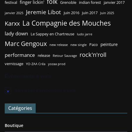
folk
finger lickin'
festival
Grenoble
indian forest
janvier 2017
Jeremie Libot
juin 2016
juin 2017
janvier 2025
Juin 2025
La Compagnie des Mouches
Karxx
lady down
Le Sappey en Chartreuse
ludo jarre
Marc Gengoux
peinture
Paco
new release
new single
rock'n'roll
performance
release
Retour Sauvage
vernissage
YO-ZAA Créa
yozaa prod
Évènements à venir
Il n’y a pas d’évènements à venir.
N
o
t
Catégories
i
c
e
Boutique