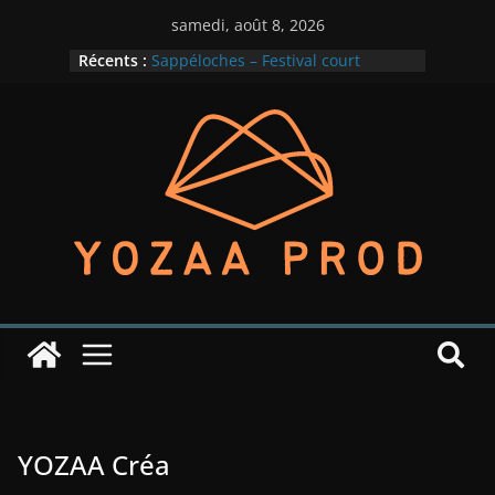
samedi, août 8, 2026
Récents :
Sappéloches – Festival court
métrage – 2ème édition
M!GN en lumière
Lady Down – un premier EP pour
cette rentrée
Indian Phonics – édition 2025
M!GN dans la place
YOZAA Créa