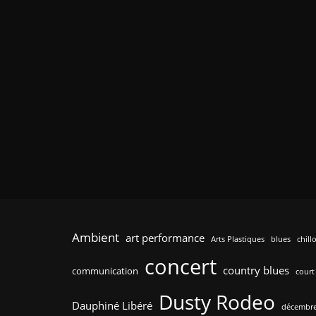
Ambient
art performance
Arts Plastiques
blues
chill
concert
country blues
communication
court
Dusty Rodeo
Dauphiné Libéré
décembre