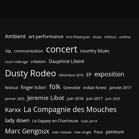
Ambient
art performance
Arts Plastiques
blues
chillout
cinéma
concert
country blues
clip
communication
Dauphiné Libéré
création
court métrage
Dusty Rodeo
exposition
EP
décembre 2016
folk
finger lickin'
festival
Grenoble
indian forest
janvier 2017
Jeremie Libot
juin 2016
juin 2017
janvier 2025
Juin 2025
La Compagnie des Mouches
Karxx
lady down
Le Sappey en Chartreuse
ludo jarre
Marc Gengoux
peinture
Paco
new release
new single