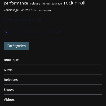
rock'n'roll
performance
release
Retour Sauvage
vernissage
YO-ZAA Créa
yozaa prod
Évènements à venir
Il n’y a pas d’évènements à venir.
N
o
t
Catégories
i
c
e
Boutique
News
Releases
Shows
Videos