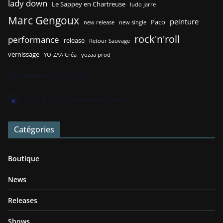
lady down
Le Sappey en Chartreuse
ludo jarre
Marc Gengoux
peinture
Paco
new release
new single
rock'n'roll
performance
release
Retour Sauvage
vernissage
YO-ZAA Créa
yozaa prod
Évènements à venir
Il n’y a pas d’évènements à venir.
N
o
t
Catégories
i
c
e
Boutique
News
Releases
Shows