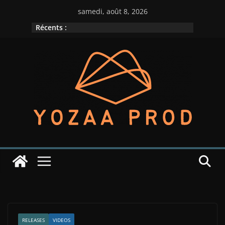
Passer
samedi, août 8, 2026
au
Récents :
contenu
RELEASES
VIDEOS