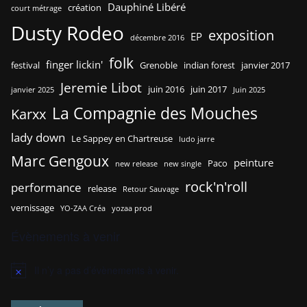
Dauphiné Libéré
création
court métrage
Dusty Rodeo
exposition
EP
décembre 2016
folk
finger lickin'
festival
Grenoble
indian forest
janvier 2017
Jeremie Libot
juin 2016
juin 2017
janvier 2025
Juin 2025
La Compagnie des Mouches
Karxx
lady down
Le Sappey en Chartreuse
ludo jarre
Marc Gengoux
peinture
Paco
new release
new single
rock'n'roll
performance
release
Retour Sauvage
vernissage
YO-ZAA Créa
yozaa prod
Évènements à venir
Il n’y a pas d’évènements à venir.
N
o
t