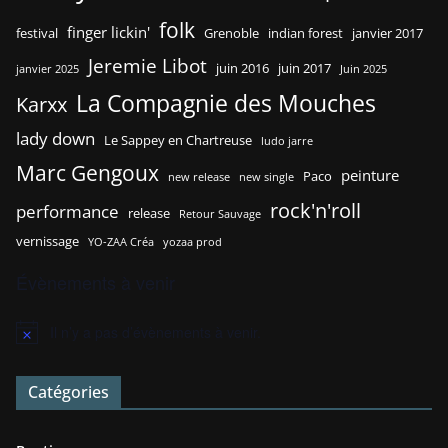
folk
finger lickin'
festival
Grenoble
indian forest
janvier 2017
Jeremie Libot
juin 2016
juin 2017
janvier 2025
Juin 2025
La Compagnie des Mouches
Karxx
lady down
Le Sappey en Chartreuse
ludo jarre
Marc Gengoux
peinture
Paco
new release
new single
rock'n'roll
performance
release
Retour Sauvage
vernissage
YO-ZAA Créa
yozaa prod
Évènements à venir
Il n’y a pas d’évènements à venir.
N
o
t
Catégories
i
c
e