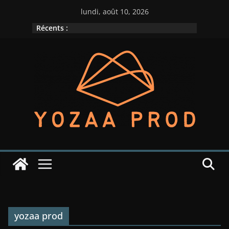
Passer
lundi, août 10, 2026
au
Récents :
contenu
yozaa prod