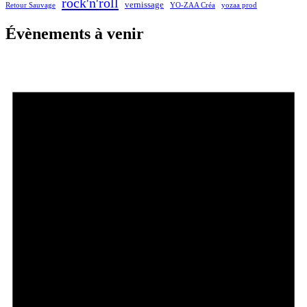
rock'n'roll
vernissage
Retour Sauvage
YO-ZAA Créa
yozaa prod
Évènements à venir