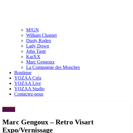
M!GN
William Clugnet
Dusty Rodeo
Lady Down
John Taste
KarXX
Marc Gengoux
La Compagnie des Mouches
Boutique
YOZAA Créa
YOZAA Live
YOZAA Studio
Contactez-nous
Shows
Marc Gengoux – Retro Visart
Expo/Vernissage