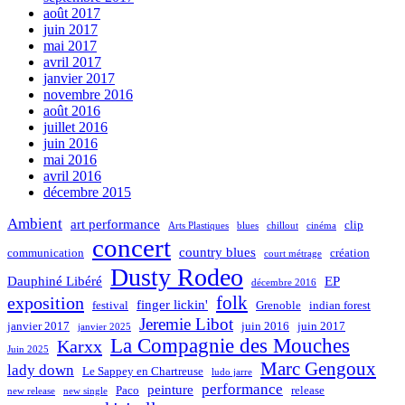
août 2017
juin 2017
mai 2017
avril 2017
janvier 2017
novembre 2016
août 2016
juillet 2016
juin 2016
mai 2016
avril 2016
décembre 2015
Ambient
art performance
clip
Arts Plastiques
blues
chillout
cinéma
concert
country blues
communication
création
court métrage
Dusty Rodeo
Dauphiné Libéré
EP
décembre 2016
folk
exposition
finger lickin'
festival
Grenoble
indian forest
Jeremie Libot
janvier 2017
juin 2016
juin 2017
janvier 2025
La Compagnie des Mouches
Karxx
Juin 2025
Marc Gengoux
lady down
Le Sappey en Chartreuse
ludo jarre
performance
peinture
Paco
release
new release
new single