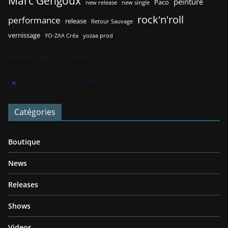
Marc Gengoux
peinture
Paco
new release
new single
rock'n'roll
performance
release
Retour Sauvage
vernissage
YO-ZAA Créa
yozaa prod
Évènements à venir
Il n’y a pas d’évènements à venir.
N
o
t
Catégories
i
c
e
Boutique
News
Releases
Shows
Videos