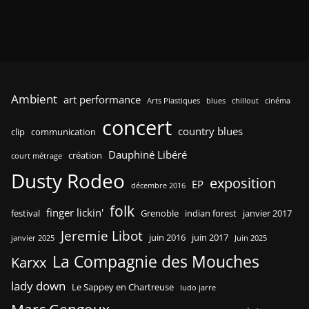
Ambient
art performance
Arts Plastiques
blues
chillout
cinéma
concert
country blues
clip
communication
Dauphiné Libéré
création
court métrage
Dusty Rodeo
exposition
EP
décembre 2016
folk
finger lickin'
festival
Grenoble
indian forest
janvier 2017
Jeremie Libot
juin 2016
juin 2017
janvier 2025
Juin 2025
La Compagnie des Mouches
Karxx
lady down
Le Sappey en Chartreuse
ludo jarre