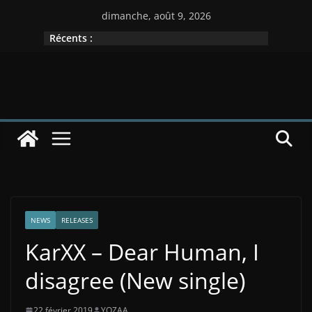
Passer
dimanche, août 9, 2026
au
Récents :
contenu
NEWS
RELEASES
KarXX – Dear Human, I
disagree (New single)
22 février 2019
YOZAA