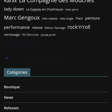
La Compagnie des Mouches
Karxx
lady down
Le Sappey en Chartreuse
ludo jarre
Marc Gengoux
peinture
Paco
new release
new single
rock'n'roll
performance
release
Retour Sauvage
vernissage
YO-ZAA Créa
yozaa prod
Évènements à venir
Il n’y a pas d’évènements à venir.
N
o
t
Catégories
i
c
e
Boutique
News
Releases