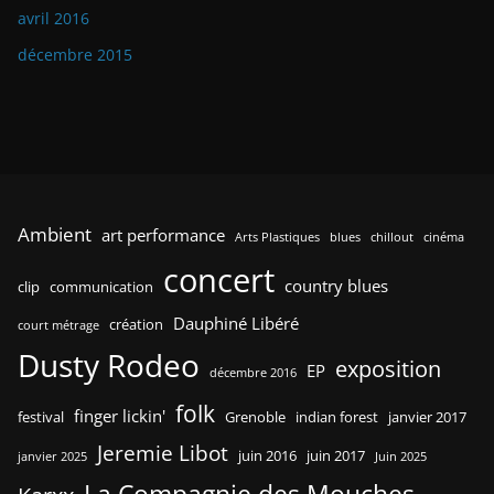
avril 2016
décembre 2015
Ambient
art performance
Arts Plastiques
blues
chillout
cinéma
concert
country blues
clip
communication
Dauphiné Libéré
création
court métrage
Dusty Rodeo
exposition
EP
décembre 2016
folk
finger lickin'
festival
Grenoble
indian forest
janvier 2017
Jeremie Libot
juin 2016
juin 2017
janvier 2025
Juin 2025