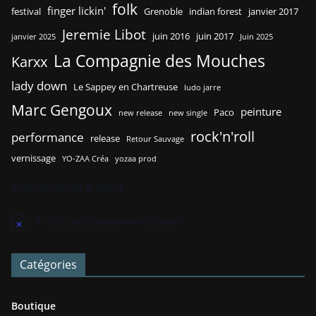
folk
finger lickin'
festival
Grenoble
indian forest
janvier 2017
Jeremie Libot
juin 2016
juin 2017
janvier 2025
Juin 2025
La Compagnie des Mouches
Karxx
lady down
Le Sappey en Chartreuse
ludo jarre
Marc Gengoux
peinture
Paco
new release
new single
rock'n'roll
performance
release
Retour Sauvage
vernissage
YO-ZAA Créa
yozaa prod
Évènements à venir
Il n’y a pas d’évènements à venir.
N
o
t
Catégories
i
c
e
Boutique