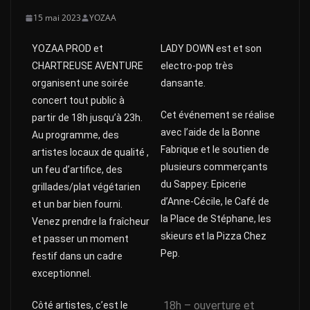
15 mai 2023
YOZAA
YOZAA PROD et
LADY DOWN est et son
CHARTREUSE AVENTURE
electro-pop très
organisent une soirée
dansante.
concert tout public à
Cet événement se réalise
partir de 18h jusqu’à 23h.
avec l’aide de la Bonne
Au programme, des
Fabrique et le soutien de
artistes locaux de qualité ,
plusieurs commerçants
un feu d’artifice, des
du Sappey: Epicerie
grillades/plat végétarien
d’Anne-Cécile, le Café de
et un bar bien fourni.
la Place de Stéphane, les
Venez prendre la fraîcheur
skieurs et la Pizza Chez
et passer un moment
Pep.
festif dans un cadre
exceptionnel.
18h – ouverture et
Côté artistes, c’est le