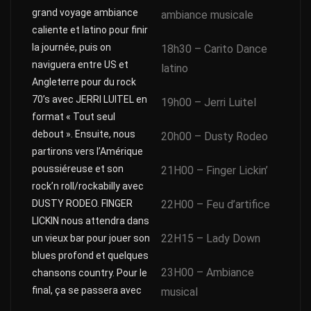
grand voyage ambiance
ambiance musicale
caliente et latino pour finir
la journée, puis on
18h30 – Carito Dance
naviguera entre US et
latino
Angleterre pour du rock
70’s avec JERRI LUITEL en
19h00 – Jerri Luitel
format « Tout seul
debout ». Ensuite, nous
20h00 – Dusty Rodeo
partirons vers l’Amérique
poussiéreuse et son
21H00 – Finger Lickin’
rock’n roll/rockabilly avec
DUSTY RODEO. FINGER
22H00 – Feu d’artifice
LICKIN nous attendra dans
22H15 – Lady Down
un vieux bar pour jouer son
blues profond et quelques
23H00 – Ambiance
chansons country. Pour le
final, ça se passera avec
musical