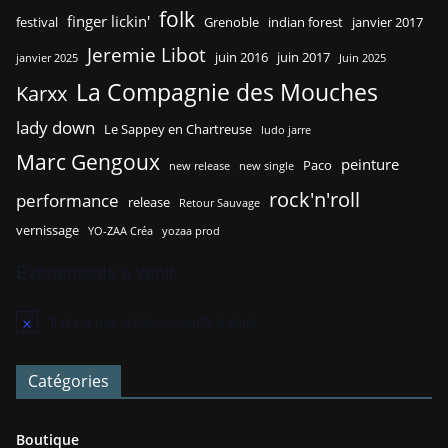
folk
finger lickin'
festival
Grenoble
indian forest
janvier 2017
Jeremie Libot
juin 2016
juin 2017
janvier 2025
Juin 2025
La Compagnie des Mouches
Karxx
lady down
Le Sappey en Chartreuse
ludo jarre
Marc Gengoux
peinture
Paco
new release
new single
rock'n'roll
performance
release
Retour Sauvage
vernissage
YO-ZAA Créa
yozaa prod
Évènements à venir
Il n’y a pas d’évènements à venir.
N
o
t
Catégories
i
c
e
Boutique