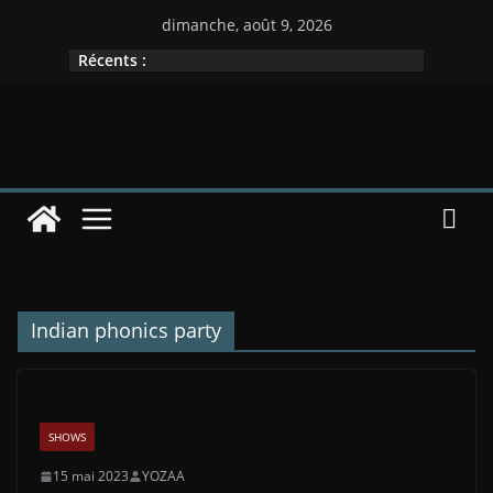
Passer
dimanche, août 9, 2026
au
Récents :
contenu
Indian phonics party
SHOWS
15 mai 2023
YOZAA