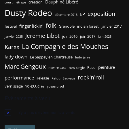
Dauphiné Libéré
création
court métrage
Dusty Rodeo
exposition
EP
décembre 2016
folk
finger lickin'
festival
Grenoble
indian forest
janvier 2017
Jeremie Libot
juin 2016
juin 2017
janvier 2025
Juin 2025
La Compagnie des Mouches
Karxx
lady down
Le Sappey en Chartreuse
ludo jarre
Marc Gengoux
peinture
Paco
new release
new single
rock'n'roll
performance
release
Retour Sauvage
vernissage
YO-ZAA Créa
yozaa prod
Évènements à venir
Il n’y a pas d’évènements à venir.
N
o
t