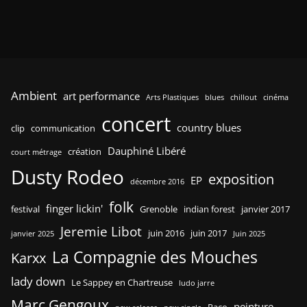
Ambient
art performance
Arts Plastiques
blues
chillout
cinéma
concert
country blues
clip
communication
Dauphiné Libéré
création
court métrage
Dusty Rodeo
exposition
EP
décembre 2016
folk
finger lickin'
festival
Grenoble
indian forest
janvier 2017
Jeremie Libot
juin 2016
juin 2017
janvier 2025
Juin 2025
La Compagnie des Mouches
Karxx
lady down
Le Sappey en Chartreuse
ludo jarre
Marc Gengoux
peinture
Paco