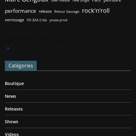
new release
new single
rock'n'roll
performance
release
Retour Sauvage
vernissage
YO-ZAA Créa
yozaa prod
Évènements à venir
Il n’y a pas d’évènements à venir.
N
o
t
Catégories
i
c
e
Boutique
News
Releases
Shows
Videos