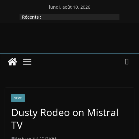
Passer
lundi, août 10, 2026
au
Récents :
contenu
NEWS
Dusty Rodeo on Mistral
TV
4 octobre 2017
YOZAA