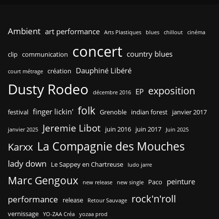
Ambient
art performance
Arts Plastiques
blues
chillout
cinéma
concert
country blues
clip
communication
Dauphiné Libéré
création
court métrage
Dusty Rodeo
exposition
EP
décembre 2016
folk
finger lickin'
festival
Grenoble
indian forest
janvier 2017
Jeremie Libot
juin 2016
juin 2017
janvier 2025
Juin 2025
La Compagnie des Mouches
Karxx
lady down
Le Sappey en Chartreuse
ludo jarre
Marc Gengoux
peinture
Paco
new release
new single
rock'n'roll
performance
release
Retour Sauvage
vernissage
YO-ZAA Créa
yozaa prod