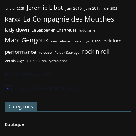
Jeremie Libot
juin 2016
juin 2017
janvier 2025
Juin 2025
La Compagnie des Mouches
Karxx
lady down
Le Sappey en Chartreuse
ludo jarre
Marc Gengoux
peinture
Paco
new release
new single
rock'n'roll
performance
release
Retour Sauvage
vernissage
YO-ZAA Créa
yozaa prod
Évènements à venir
Il n’y a pas d’évènements à venir.
N
o
t
Catégories
i
c
e
Boutique