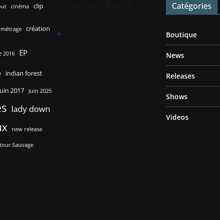
Évènements à venir
Catégories
clip
out
cinéma
Il n’y a pas d’évènements à
création
 métrage
Boutique
N
venir.
o
EP
t
 2016
News
i
c
e
indian forest
Releases
e
juin 2017
Juin 2025
Shows
es
lady down
Videos
ux
new release
tour Sauvage