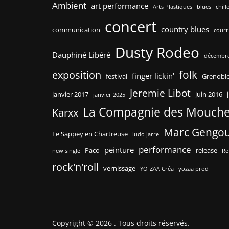
Ambient
art performance
Arts Plastiques
blues
chill
concert
country blues
communication
court
Dusty Rodeo
Dauphiné Libéré
décembre
folk
exposition
finger lickin'
festival
Grenobl
Jeremie Libot
janvier 2017
juin 2016
janvier 2025
La Compagnie des Mouch
Karxx
Marc Gengo
Le Sappey en Chartreuse
ludo jarre
performance
peinture
Paco
release
new single
Re
rock'n'roll
vernissage
YO-ZAA Créa
yozaa prod
Copyright © 2026
. Tous droits réservés.