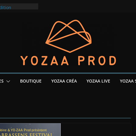
ival court
dition
remier EP pour
édition 2025
ce
ES
BOUTIQUE
YOZAA CRÉA
YOZAA LIVE
YOZAA 