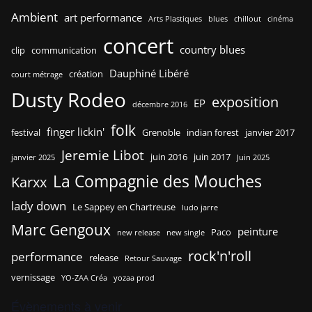
Ambient
art performance
Arts Plastiques
blues
chillout
cinéma
concert
country blues
clip
communication
Dauphiné Libéré
création
court métrage
Dusty Rodeo
exposition
EP
décembre 2016
folk
finger lickin'
festival
Grenoble
indian forest
janvier 2017
Jeremie Libot
juin 2016
juin 2017
janvier 2025
Juin 2025
La Compagnie des Mouches
Karxx
lady down
Le Sappey en Chartreuse
ludo jarre
Marc Gengoux
peinture
Paco
new release
new single
rock'n'roll
performance
release
Retour Sauvage
vernissage
YO-ZAA Créa
yozaa prod
Évènements à venir