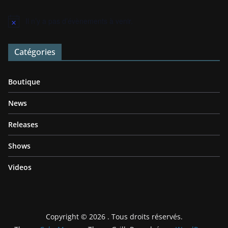
Il n’y a pas d’évènements à venir.
N
o
t
Catégories
i
c
e
Boutique
News
Releases
Shows
Videos
Copyright © 2026
. Tous droits réservés.