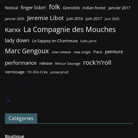
folk
finger lickin'
festival
Grenoble
indian forest
janvier 2017
Jeremie Libot
juin 2016
juin 2017
janvier 2025
Juin 2025
La Compagnie des Mouches
Karxx
lady down
Le Sappey en Chartreuse
ludo jarre
Marc Gengoux
peinture
Paco
new release
new single
rock'n'roll
performance
release
Retour Sauvage
vernissage
YO-ZAA Créa
yozaa prod
Évènements à venir
Il n’y a pas d’évènements à venir.
N
o
t
Catégories
i
c
e
Boutique