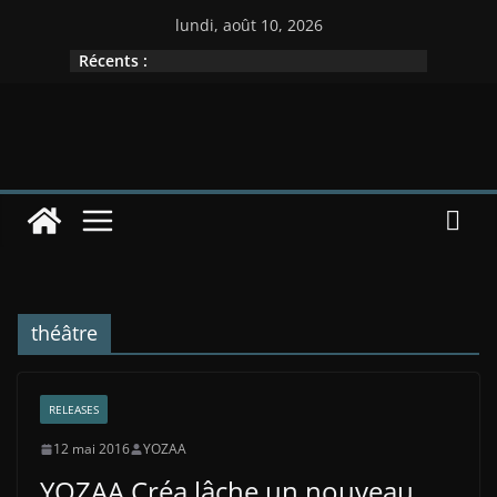
Passer
lundi, août 10, 2026
au
Récents :
contenu
théâtre
RELEASES
12 mai 2016
YOZAA
YOZAA Créa lâche un nouveau