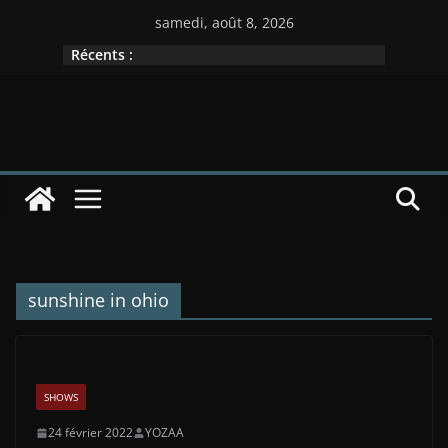
Passer
samedi, août 8, 2026
au
Récents :
contenu
sunshine in ohio
SHOWS
24 février 2022
YOZAA