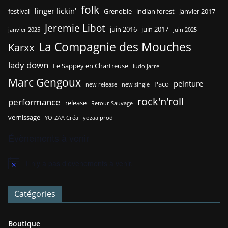
folk
finger lickin'
festival
Grenoble
indian forest
janvier 2017
Jeremie Libot
juin 2016
juin 2017
janvier 2025
Juin 2025
La Compagnie des Mouches
Karxx
lady down
Le Sappey en Chartreuse
ludo jarre
Marc Gengoux
peinture
Paco
new release
new single
rock'n'roll
performance
release
Retour Sauvage
vernissage
YO-ZAA Créa
yozaa prod
Évènements à venir
Il n’y a pas d’évènements à venir.
N
o
t
Catégories
i
c
e
Boutique