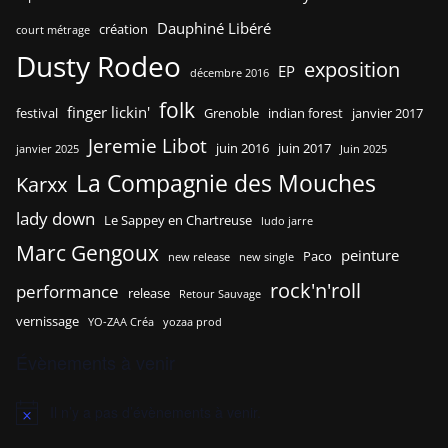
Dauphiné Libéré
création
court métrage
Dusty Rodeo
exposition
EP
décembre 2016
folk
finger lickin'
festival
Grenoble
indian forest
janvier 2017
Jeremie Libot
juin 2016
juin 2017
janvier 2025
Juin 2025
La Compagnie des Mouches
Karxx
lady down
Le Sappey en Chartreuse
ludo jarre
Marc Gengoux
peinture
Paco
new release
new single
rock'n'roll
performance
release
Retour Sauvage
vernissage
YO-ZAA Créa
yozaa prod
Évènements à venir
Il n’y a pas d’évènements à venir.
N
o