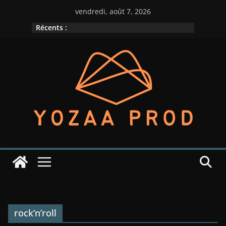
Passer
vendredi, août 7, 2026
au
Récents :
contenu
rock’n’roll