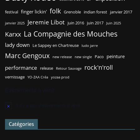
folk
finger lickin'
festival
Grenoble
indian forest
janvier 2017
Jeremie Libot
juin 2016
juin 2017
janvier 2025
Juin 2025
La Compagnie des Mouches
Karxx
lady down
Le Sappey en Chartreuse
ludo jarre
Marc Gengoux
peinture
Paco
new release
new single
rock'n'roll
performance
release
Retour Sauvage
vernissage
YO-ZAA Créa
yozaa prod
Évènements à venir
Il n’y a pas d’évènements à venir.
N
o
t
Catégories
i
c
e