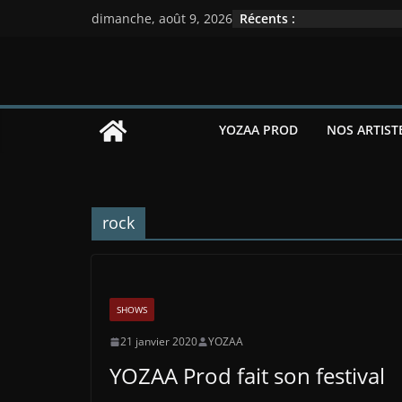
Passer
Récents :
dimanche, août 9, 2026
au
contenu
YOZAA PROD
NOS ARTIST
rock
SHOWS
21 janvier 2020
YOZAA
YOZAA Prod fait son festival