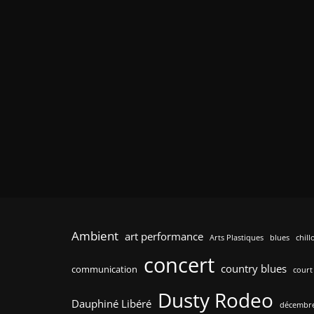
Ambient
art performance
Arts Plastiques
blues
chill
concert
country blues
communication
court
Dusty Rodeo
Dauphiné Libéré
décembre