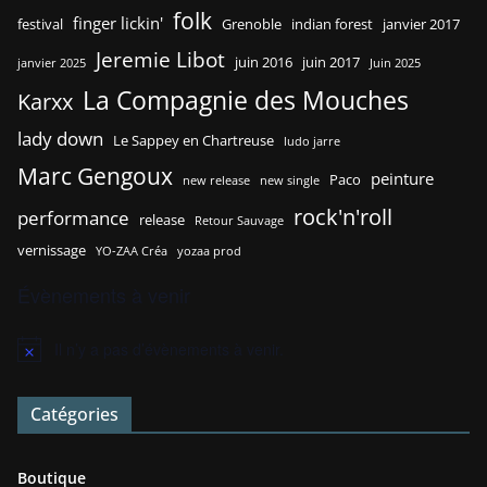
folk
finger lickin'
festival
Grenoble
indian forest
janvier 2017
Jeremie Libot
juin 2016
juin 2017
janvier 2025
Juin 2025
La Compagnie des Mouches
Karxx
lady down
Le Sappey en Chartreuse
ludo jarre
Marc Gengoux
peinture
Paco
new release
new single
rock'n'roll
performance
release
Retour Sauvage
vernissage
YO-ZAA Créa
yozaa prod
Évènements à venir
Il n’y a pas d’évènements à venir.
N
o
t
Catégories
i
c
e
Boutique