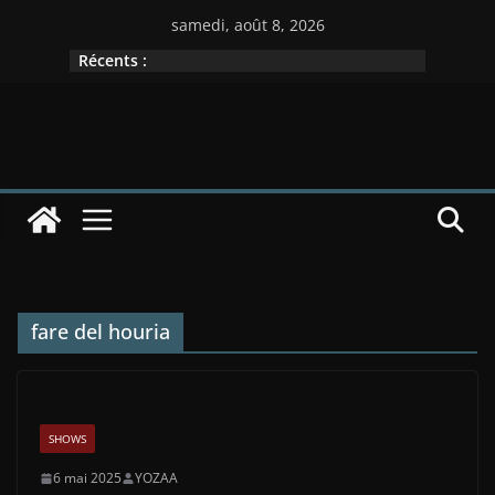
Passer
samedi, août 8, 2026
au
Récents :
contenu
fare del houria
SHOWS
6 mai 2025
YOZAA