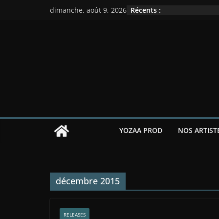
Passer
Récents :
dimanche, août 9, 2026
au
contenu
YOZAA PROD
NOS ARTIST
décembre 2015
RELEASES