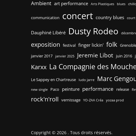
Ambient
art performance
Arts Plastiques
blues
chill
concert
country blues
communication
court
Dusty Rodeo
Dauphiné Libéré
décembre
folk
exposition
finger lickin'
festival
Grenobl
Jeremie Libot
janvier 2017
juin 2016
janvier 2025
La Compagnie des Mouch
Karxx
Marc Gengo
Le Sappey en Chartreuse
ludo jarre
performance
peinture
Paco
release
new single
Re
rock'n'roll
vernissage
YO-ZAA Créa
yozaa prod
Copyright © 2026
. Tous droits réservés.