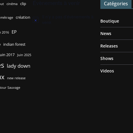
Évènements à venir
Catégories
clip
out
cinéma
Il n’y a pas d’évènements à
création
 métrage
Boutique
N
venir.
o
EP
t
 2016
News
i
c
e
indian forest
Releases
e
juin 2017
Juin 2025
Shows
es
lady down
Videos
ux
new release
tour Sauvage