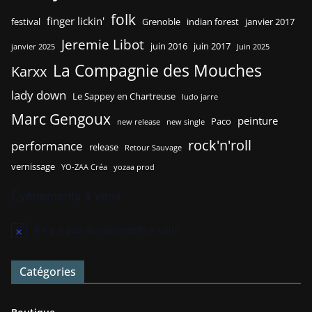
folk
finger lickin'
festival
Grenoble
indian forest
janvier 2017
Jeremie Libot
juin 2016
juin 2017
janvier 2025
Juin 2025
La Compagnie des Mouches
Karxx
lady down
Le Sappey en Chartreuse
ludo jarre
Marc Gengoux
peinture
Paco
new release
new single
rock'n'roll
performance
release
Retour Sauvage
vernissage
YO-ZAA Créa
yozaa prod
Évènements à venir
Il n’y a pas d’évènements à venir.
N
o
t
Catégories
i
c
e