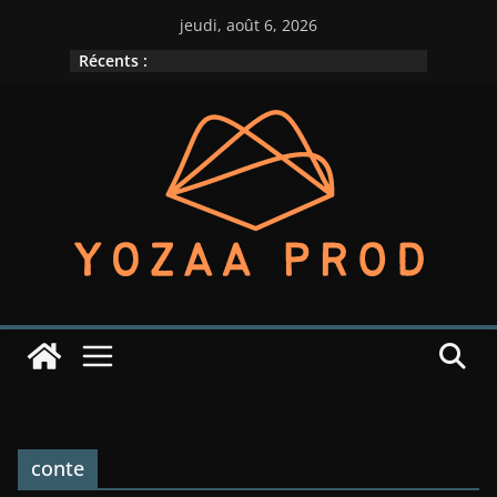
Passer
jeudi, août 6, 2026
au
Récents :
contenu
conte