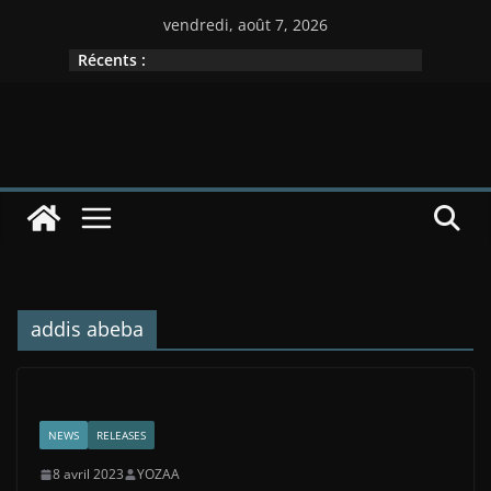
Passer
vendredi, août 7, 2026
au
Récents :
contenu
addis abeba
NEWS
RELEASES
8 avril 2023
YOZAA