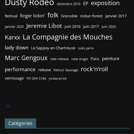
Dusty Rodeo
exposition
EP
décembre 2016
folk
finger lickin'
festival
Grenoble
indian forest
janvier 2017
Jeremie Libot
juin 2016
juin 2017
janvier 2025
Juin 2025
La Compagnie des Mouches
Karxx
lady down
Le Sappey en Chartreuse
ludo jarre
Marc Gengoux
peinture
Paco
new release
new single
rock'n'roll
performance
release
Retour Sauvage
vernissage
YO-ZAA Créa
yozaa prod
Évènements à venir
Il n’y a pas d’évènements à venir.
N
o
t
Catégories
i
c