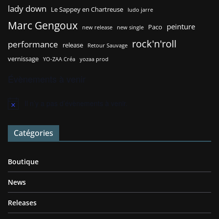
lady down
Le Sappey en Chartreuse
ludo jarre
Marc Gengoux
peinture
Paco
new release
new single
rock'n'roll
performance
release
Retour Sauvage
vernissage
YO-ZAA Créa
yozaa prod
Évènements à venir
Il n’y a pas d’évènements à venir.
N
o
t
Catégories
i
c
e
Boutique
News
Releases