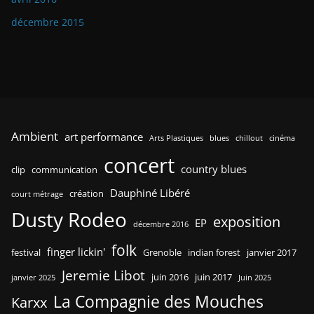
décembre 2015
Ambient
art performance
Arts Plastiques
blues
chillout
cinéma
concert
country blues
clip
communication
Dauphiné Libéré
création
court métrage
Dusty Rodeo
exposition
EP
décembre 2016
folk
finger lickin'
festival
Grenoble
indian forest
janvier 2017
Jeremie Libot
juin 2016
juin 2017
janvier 2025
Juin 2025
La Compagnie des Mouches
Karxx